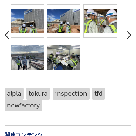
alpla
tokura
inspection
tfd
newfactory
関連コンテンツ