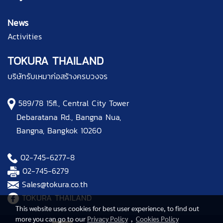
News
Activities
TOKURA THAILAND
บริษัทรับเหมาก่อสร้างครบวงจร
589/78 15fl., Central City Tower
Debaratana Rd., Bangna Nua,
Bangna, Bangkok 10260
02-745-6277
-8
02-745-6279
Sales@tokura.co.th
TOKURA THAILAND
This website uses cookies for best user experience, to find out
more you can go to our
Privacy Policy
,
Cookies Policy