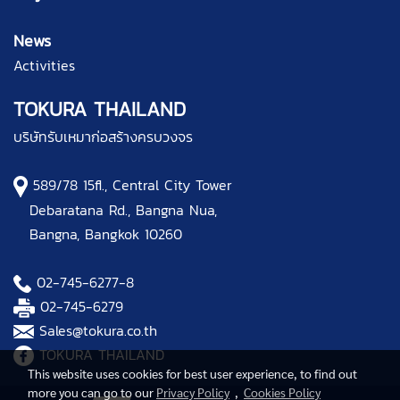
News
Activities
TOKURA THAILAND
บริษัทรับเหมาก่อสร้างครบวงจร
589/78 15fl., Central City Tower
Debaratana Rd., Bangna Nua,
Bangna, Bangkok 10260
02-745-6277
-8
02-745-6279
Sales@tokura.co.th
TOKURA THAILAND
This website uses cookies for best user experience, to find out
more you can go to our
Privacy Policy
,
Cookies Policy