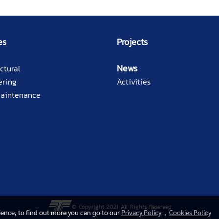
es
Projects
News
ctural
ering
Activities
Maintenance
© Copyright 2021 All Rights Reserved.
rience, to find out more you can go to our
Privacy Policy
,
Cookies Policy