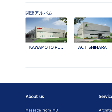
関連アルバム
KAWAMOTO PUMP ASIA P.2
ACT ISHIHARA
About us
Servic
Message from MD
Archite