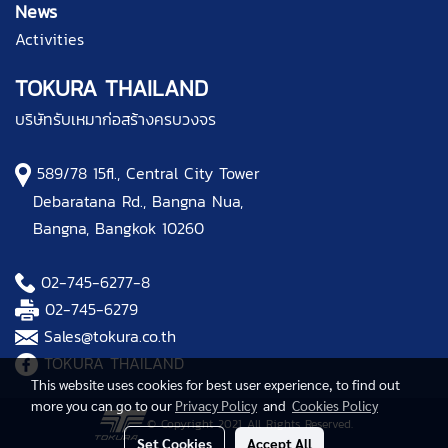
News
Activities
TOKURA THAILAND
บริษัทรับเหมาก่อสร้างครบวงจร
589/78 15fl., Central City Tower
Debaratana Rd., Bangna Nua,
Bangna, Bangkok 10260
02-745-6277
-8
02-745-6279
Sales@tokura.co.th
TOKURA THAILAND
This website uses cookies for best user experience, to find out
more you can go to our
Privacy Policy
and
Cookies Policy
© Copyright 2021 All Rights Reserved.
Set Cookies
Accept All