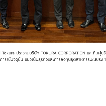
umi Tokura ประธานบริษัท TOKURA CORRORATION และทีมผู้บร
านการณ์ปัจจุบัน แนวโน้มธุรกิจและการลงทุนอุตสาหกรรมในประเ